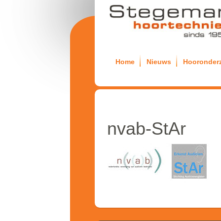
Home
Nieuws
Hooronder
nvab-StAr