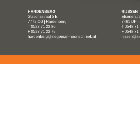
HARDENBERG
RIJSSEN
Stationsstraat 5 E
Elsenerstr
7772 CG | Hardenberg
7461 DP | 
T 0523 71 22 80
T 0548 71
F 0523 71 22 79
F 0548 71
hardenberg@stegeman-hoortechniek.nl
rijssen@s