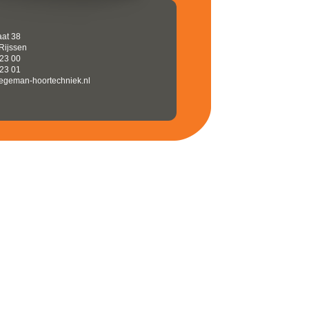
aat 38
Rijssen
 23 00
 23 01
tegeman-hoortechniek.nl