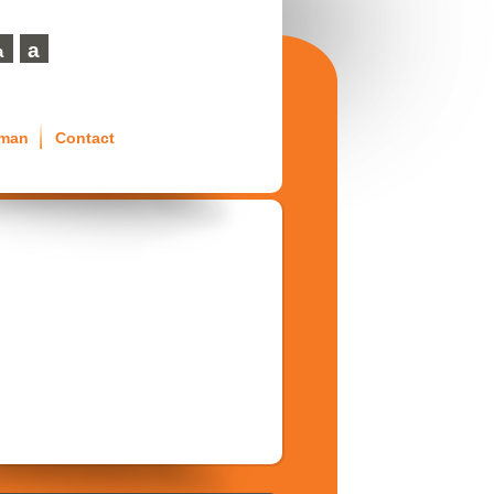
a
a
eman
Contact