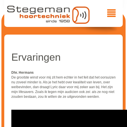
Ervaringen
Dhr. Hermans
De grootste winst voor mij zit hem echter in het feit dat het oorsuizen
nu zoveel minder is. Als je het hebt over kwaliteit van leven, over
welbevinden, dan draagt Lyric daar voor mij zeker aan bij. Het zijn
mijn lifesavers. Zoals ik tegen mijn audicien ook zei: als ze nog niet
zouden bestaan, zou ik willen de ze uitgevonden werden.