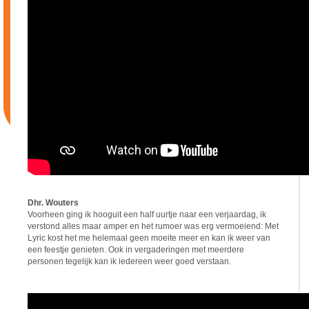
Dhr. Wouters
Voorheen ging ik hooguit een half uurtje naar een verjaardag, ik
verstond alles maar amper en het rumoer was erg vermoeiend: Met
Lyric kost het me helemaal geen moeite meer en kan ik weer van
een feestje genieten. Ook in vergaderingen met meerdere
personen tegelijk kan ik iedereen weer goed verstaan.