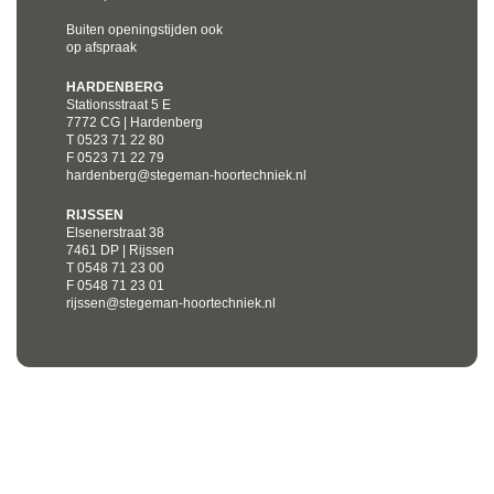
Buiten openingstijden ook
op afspraak
HARDENBERG
Stationsstraat 5 E
7772 CG | Hardenberg
T 0523 71 22 80
F 0523 71 22 79
hardenberg@stegeman-hoortechniek.nl
RIJSSEN
Elsenerstraat 38
7461 DP | Rijssen
T 0548 71 23 00
F 0548 71 23 01
rijssen@stegeman-hoortechniek.nl