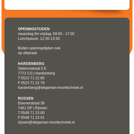
OPENINGSTIJDEN
maandag t/m vrijdag: 09:00 - 17:00
Lunchpauze: 12:30-13:30
Buiten openingstijden ook
op afspraak
HARDENBERG
Stationsstraat 5 E
7772 CG | Hardenberg
T 0523 71 22 80
F 0523 71 22 79
hardenberg@stegeman-hoortechniek.nl
RIJSSEN
Elsenerstraat 38
7461 DP | Rijssen
T 0548 71 23 00
F 0548 71 23 01
rijssen@stegeman-hoortechniek.nl