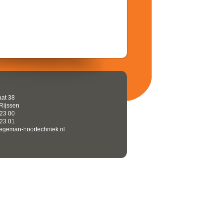
aat 38
Rijssen
 23 00
 23 01
tegeman-hoortechniek.nl