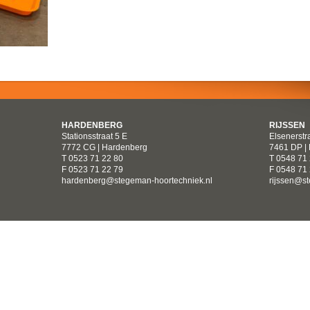
HARDENBERG
RIJSSEN
Stationsstraat 5 E
Elsenerstr
7772 CG | Hardenberg
7461 DP | 
T 0523 71 22 80
T 0548 71
F 0523 71 22 79
F 0548 71
hardenberg@stegeman-hoortechniek.nl
rijssen@s