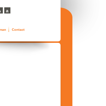
a
a
eman
Contact