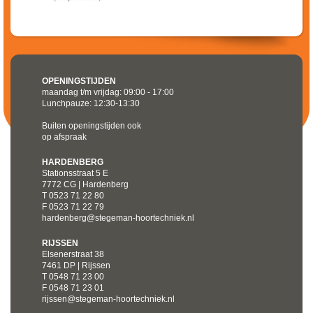
OPENINGSTIJDEN
maandag t/m vrijdag: 09:00 - 17:00
Lunchpauze: 12:30-13:30
Buiten openingstijden ook
op afspraak
HARDENBERG
Stationsstraat 5 E
7772 CG | Hardenberg
T 0523 71 22 80
F 0523 71 22 79
hardenberg@stegeman-hoortechniek.nl
RIJSSEN
Elsenerstraat 38
7461 DP | Rijssen
T 0548 71 23 00
F 0548 71 23 01
rijssen@stegeman-hoortechniek.nl