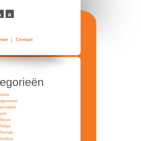
a
a
eman
Contact
egorieën
euws
Algemeen
ernafon
yric
ticon
hilips
Phonak
innitus