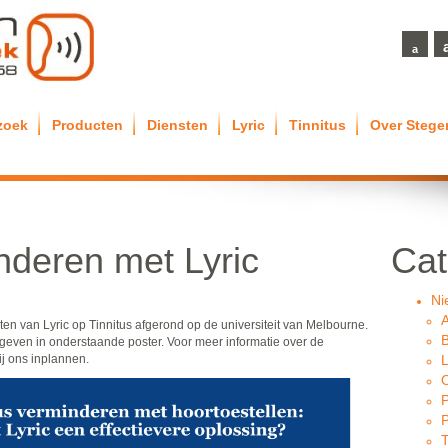
a
zoek
Producten
Diensten
Lyric
Tinnitus
Over Steg
nderen met Lyric
Cat
Ni
en van Lyric op Tinnitus afgerond op de universiteit van Melbourne.
B
geven in onderstaande poster. Voor meer informatie over de
ij ons inplannen.
L
O
P
T