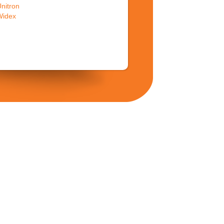
nitron
Widex