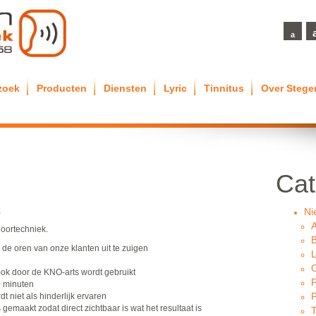
a
zoek
Producten
Diensten
Lyric
Tinnitus
Over Steg
Cat
k
Ni
Hoortechniek.
B
de oren van onze klanten uit te zuigen
L
O
ook door de KNO-arts wordt gebruikt
P
0 minuten
t niet als hinderlijk ervaren
gemaakt zodat direct zichtbaar is wat het resultaat is
T