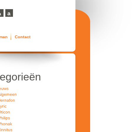
a
a
eman
Contact
egorieën
euws
Algemeen
ernafon
yric
ticon
hilips
Phonak
innitus