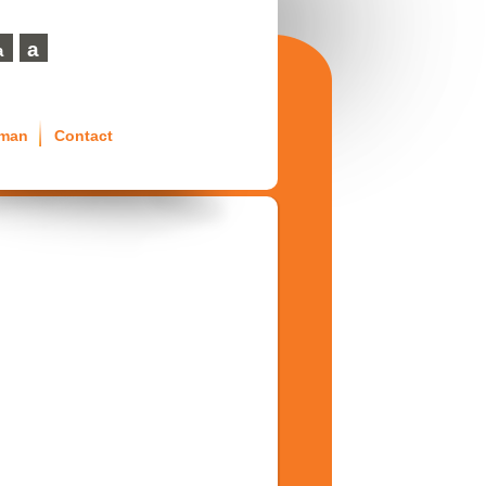
a
a
eman
Contact