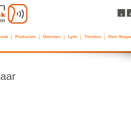
a
zoek
Producten
Diensten
Lyric
Tinnitus
Over Steg
aar