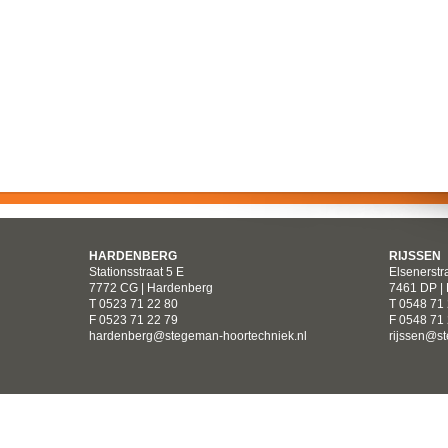
HARDENBERG
RIJSSEN
Stationsstraat 5 E
Elsenerstr
7772 CG | Hardenberg
7461 DP | 
T 0523 71 22 80
T 0548 71
F 0523 71 22 79
F 0548 71
hardenberg@stegeman-hoortechniek.nl
rijssen@s