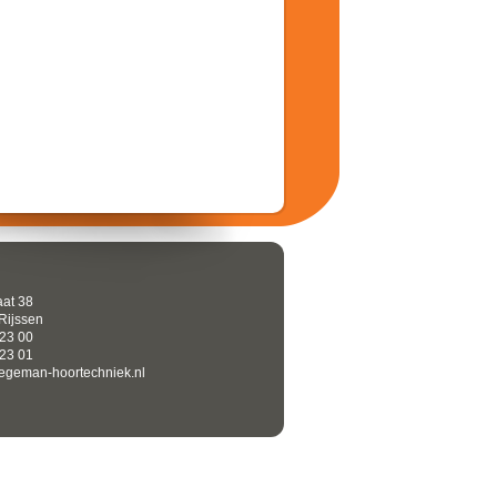
aat 38
Rijssen
 23 00
 23 01
tegeman-hoortechniek.nl