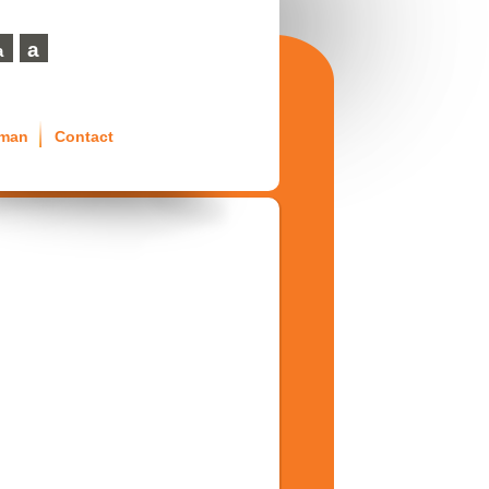
a
a
eman
Contact