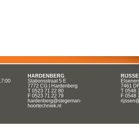
HARDENBERG
RIJSS
17:00
Stationsstraat 5 E
Elseners
7772 CG | Hardenberg
7461 DP
T 0523 71 22 80
T 0548 
F 0523 71 22 79
F 0548 
hardenberg@stegeman-
rijssen
hoortechniek.nl