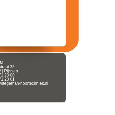
EN
traat 38
 | Rijssen
71 23 00
71 23 01
@stegeman-hoortechniek.nl