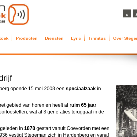
a
zoek
Producten
Diensten
Lyric
Tinnitus
Over Steg
rijf
berg opende 15 mei 2008 een
speciaalzaak
in
het gebied van horen en heeft al
ruim 65 jaar
ortoestellen, wat al 3 generaties teruggaat in de
 geleden in
1878
gestart vanuit Coevorden met een
 1936 vestigt Stegeman zich in Hardenberg en vanaf