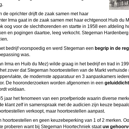
g.
 de oprichter drijft de zaak samen met haar
hter Irma gaat in de zaak samen met haar echtgenoot Huib du M
k oog voor de slechthorenden en startte in 1958 een afdeling ho
aken en pogingen daartoe, leeg verkocht. Stegeman Hardenberg
ien.
 het bedrijf voorspoedig en werd Stegeman een
begrip in de reg
toepassing was.
Irma en Huib du Mez) wilde graag in het bedrijf en trad in 1999
 het zover dat Stegeman hoortoestellen van de Markt verhuisde 
ppervlakte, de modernste apparatuur en 3 aanpaskamers iederee
or. De hooronderzoeken worden afgenomen in een
geluiddich
rdt voldaan.
5 jaar het fenomeen van een proefperiode waarin diverse merken
e klant zelf in samenspraak met de audicien zijn keuze bepaald
toestellen verkoopt, maar hoortoestellen aanpast.
n hoortoestellen en geen keuzebeperking van 1 of 2 merken. Oo
it te proberen want bij Stegeman Hoortechniek staat
uw gehoorve