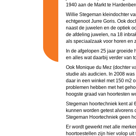
1940 aan de Markt te Hardenber
Willie Stegeman kleindochter van
echtgenoot Jurre Goris. Ook doc
naast de juwelen en de optiek oo
de afdeling juwelen, na 18 inbr
als speciaalzaak voor horen en z
In de afgelopen 25 jaar groeide
en alles wat daarbij verder van 
Ook Monique du Mez (dochter van 
studie als audicien. In 2008 was
daar in een winkel met 150 m2 o
problemen hebben met het geho
hoogste graad van hoortesten wo
Stegeman hoortechniek kent al 6
kunnen worden getest alvorens d
Stegeman Hoortechniek geen hoor
Er wordt gewerkt met alle merke
hoortoestellen zijn hier volop u