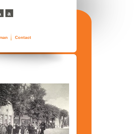
a
a
eman
Contact