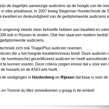
 zijn de dagelijks aanwezige audiciens op de hoogte van de ni
in elke prijsklasse. In 2007 kreeg Stegeman Hoortechniek de St
e kwaliteit en deskundigheid van de gediplomeerde audiciens e
rre omgeving steeds meer behoefte hebben aan kwaliteit en v
008 ook in Rijssen te vinden. Ook hier staat een modern bedrij
 gediplomeerde audiciens.
echniek zich ook Triage/Plus audicien noemen.
icien die u het hoogste kwaliteitsniveau biedt. Deze audicien is
in de hoorbranche) gecertificeerd audicien en heeft aanvullend
t te kunnen voeren. Deze criteria zorgen ervoor dat u voor een 
de huisarts en de KNO-arts hoeft.
 de vestigingen in
Hardenberg
en
Rijssen
dat klaar is voor d
 en Yvonne du Mez verwelkomen u graag in de winkel!