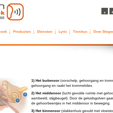
a
zoek
Producten
Diensten
Lyric
Tinnitus
Over Steg
1) Het buitenoor
(oorschelp, gehoorgang en tromme
gehoorgang en raakt het trommelvlies.
2) Het middenoor
(lucht gevulde ruimte met gehoo
aambeeld, stijgbeugel): Door de geluidsgolven gaat
de gehoorbeentjes in het middenoor in beweging.
3) Het binnenoor
(slakkenhuis gevuld met vloeist