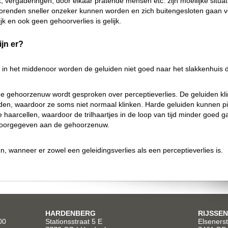
, vergaderingen, door elkaar pratende mensen etc. zijn moeilijke situa
thorenden sneller onzeker kunnen worden en zich buitengesloten gaan 
k en ook geen gehoorverlies is gelijk.
jn er?
of in het middenoor worden de geluiden niet goed naar het slakkenhuis
 de gehoorzenuw wordt gesproken over perceptieverlies. De geluiden kli
en, waardoor ze soms niet normaal klinken. Harde geluiden kunnen pij
e haarcellen, waardoor de trilhaartjes in de loop van tijd minder goed g
 doorgegeven aan de gehoorzenuw.
 wanneer er zowel een geleidingsverlies als een perceptieverlies is.
HARDENBERG
RIJSSEN
00
Stationsstraat 5 E
Elsenerst