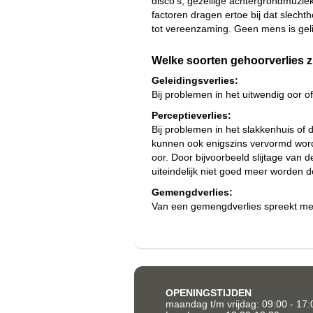
disco’s, gezellige achtergrondmuziek
factoren dragen ertoe bij dat slech
tot vereenzaming. Geen mens is gelij
Welke soorten gehoorverlies zi
Geleidingsverlies:
Bij problemen in het uitwendig oor 
Perceptieverlies:
Bij problemen in het slakkenhuis of
kunnen ook enigszins vervormd word
oor. Door bijvoorbeeld slijtage van d
uiteindelijk niet goed meer worden
Gemengdverlies:
Van een gemengdverlies spreekt men,
OPENINGSTIJDEN
maandag t/m vrijdag: 09:00 - 17: