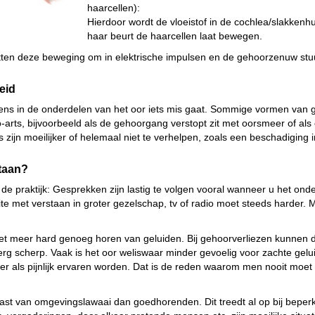
haarcellen):
Hierdoor wordt de vloeistof in de cochlea/slakkenh
haar beurt de haarcellen laat bewegen.
ten deze beweging om in elektrische impulsen en de gehoorzenuw stuu
eid
ns in de onderdelen van het oor iets mis gaat. Sommige vormen van ge
-arts, bijvoorbeeld als de gehoorgang verstopt zit met oorsmeer of als
 zijn moeilijker of helemaal niet te verhelpen, zoals een beschadiging 
taan?
de praktijk: Gesprekken zijn lastig te volgen vooral wanneer u het onde
e met verstaan in groter gezelschap, tv of radio moet steeds harder. 
iet meer hard genoeg horen van geluiden. Bij gehoorverliezen kunnen
rg scherp. Vaak is het oor weliswaar minder gevoelig voor zachte gelui
er als pijnlijk ervaren worden. Dat is de reden waarom men nooit mo
st van omgevingslawaai dan goedhorenden. Dit treedt al op bij beperk