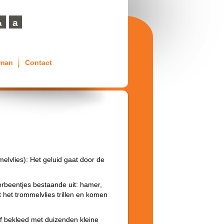
a
a
eman
Contact
lvlies): Het geluid gaat door de
rbeentjes bestaande uit: hamer,
 het trommelvlies trillen en komen
of bekleed met duizenden kleine